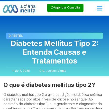
Agendar Consulta
DIABETES
Diabetes Mellitus Tipo 2:
Entenda Causas e
Tratamentos
maio 7, 2026
Dra. Luciana Menta
O que é diabetes mellitus tipo 2?
O diabetes mellitus tipo 2 é uma condição metabólica crônica
caracterizada por altos níveis de glicose no sangue. Ao
contrário do diabetes tipo 1, que geralmente é diagnosticado
na infância, o tipo 2 é mais comum em adultos, embora esteja