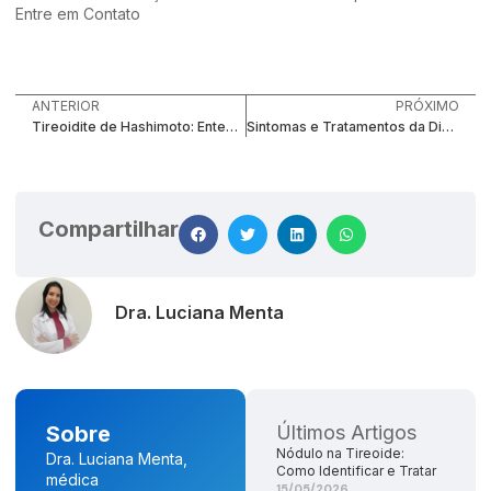
Entre em Contato
ANTERIOR
PRÓXIMO
Tireoidite de Hashimoto: Entenda Sintomas, Causas e Tratamento
Sintomas e Tratamentos da Diabetes Mellitus Tipo 2
Compartilhar
Dra. Luciana Menta
Sobre
Últimos Artigos
Nódulo na Tireoide:
Dra. Luciana Menta,
Como Identificar e Tratar
médica
15/05/2026