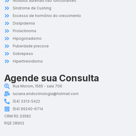
Nódulos adrenais não funcionantes
Síndrome de Cushing
Excesso de hormônio do crescimento
Dislipidemia
Prolactinoma
Hipogonadismo
Puberdade precoce
Sobrepeso
Hipertireoidismo
Agende sua Consulta
Rua Morom, 1565 - sala 706
luciana.endocrinologia@hotmail.com
(54) 3313-5422
(54) 99240-6714
CRM RS 33582
RQE 28902