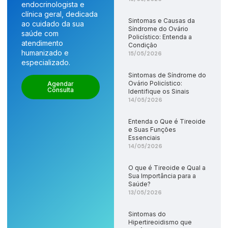
endocrinologista e
clínica geral, dedicada
Sintomas e Causas da
ao cuidado da sua
Síndrome do Ovário
saúde com
Policístico: Entenda a
atendimento
Condição
humanizado e
15/05/2026
especializado.
Sintomas de Síndrome do
Ovário Policístico:
Agendar
Consulta
Identifique os Sinais
14/05/2026
Entenda o Que é Tireoide
e Suas Funções
Essenciais
14/05/2026
O que é Tireoide e Qual a
Sua Importância para a
Saúde?
13/05/2026
Sintomas do
Hipertireoidismo que