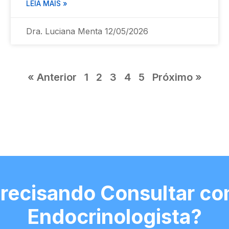
LEIA MAIS »
Dra. Luciana Menta
12/05/2026
« Anterior
1
2
3
4
5
Próximo »
recisando Consultar c
Endocrinologista?